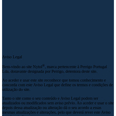
Aviso Legal
®
Bem-vindo ao site Nytol
, marca pertencente à Perrigo Portugal
Lda, doravante designada por Perrigo, detentora deste site.
Ao aceder e usar este site reconhece que tomou conhecimento e
concorda com este Aviso Legal que define os termos e condições de
utilização do site.
Tanto o site como o seu conteúdo e Aviso Legal podem ser
atualizados ou modificados sem aviso prévio. Ao aceder e usar o site
depois dessa atualização ou alteração dá o seu acordo a essas
mesmas atualizações e alterações, pelo que deverá rever este Aviso