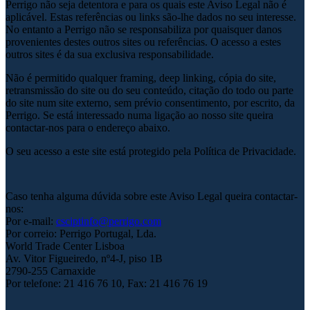
Perrigo não seja detentora e para os quais este Aviso Legal não é
aplicável. Estas referências ou links são-lhe dados no seu interesse.
No entanto a Perrigo não se responsabiliza por quaisquer danos
provenientes destes outros sites ou referências. O acesso a estes
outros sites é da sua exclusiva responsabilidade.
Não é permitido qualquer framing, deep linking, cópia do site,
retransmissão do site ou do seu conteúdo, citação do todo ou parte
do site num site externo, sem prévio consentimento, por escrito, da
Perrigo. Se está interessado numa ligação ao nosso site queira
contactar-nos para o endereço abaixo.
O seu acesso a este site está protegido pela Política de Privacidade.
Caso tenha alguma dúvida sobre este Aviso Legal queira contactar-
nos:
Por e-mail:
csciptinfo@perrigo.com
Por correio: Perrigo Portugal, Lda.
World Trade Center Lisboa
Av. Vitor Figueiredo, nº4-J, piso 1B
2790-255 Carnaxide
Por telefone: 21 416 76 10, Fax: 21 416 76 19