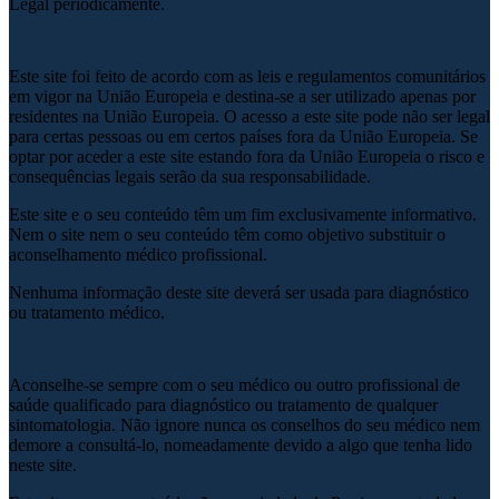
Legal periodicamente.
Este site foi feito de acordo com as leis e regulamentos comunitários
em vigor na União Europeia e destina-se a ser utilizado apenas por
residentes na União Europeia. O acesso a este site pode não ser legal
para certas pessoas ou em certos países fora da União Europeia. Se
optar por aceder a este site estando fora da União Europeia o risco e
consequências legais serão da sua responsabilidade.
Este site e o seu conteúdo têm um fim exclusivamente informativo.
Nem o site nem o seu conteúdo têm como objetivo substituir o
aconselhamento médico profissional.
Nenhuma informação deste site deverá ser usada para diagnóstico
ou tratamento médico.
Aconselhe-se sempre com o seu médico ou outro profissional de
saúde qualificado para diagnóstico ou tratamento de qualquer
sintomatologia. Não ignore nunca os conselhos do seu médico nem
demore a consultá-lo, nomeadamente devido a algo que tenha lido
neste site.