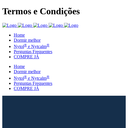
Termos e Condições
Home
Dormir melhor
®
®
Nytol
e Nytcalm
Perguntas Frequentes
COMPRE JÁ
Home
Dormir melhor
®
®
Nytol
e Nytcalm
Perguntas Frequentes
COMPRE JÁ