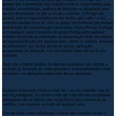
garante que a informação seja exaustiva nem se responsabiliza pela
exatidão, acessibilidade, ausência de infrações ou adequação para
um fim determinado do site ou do seu conteúdo. A Perrigo não
garante, nem se responsabiliza por tais factos, que o site e o seu
conteúdo estejam livres de vírus ou outras interferências que tenham
propriedades de contaminação e destruição. Nem a Perrigo Portugal
nem qualquer outra companhia do grupo Perrigo nem qualquer
entidade envolvida na elaboração ou apresentação deste site podem
ser responsabilizadas por qualquer dano, direto ou indireto, acidental
ou subsequente que ocorra devido ao acesso, utilização,
incapacidade de utilização, erro ou omissão deste site ou do seu
conteúdo.
Dado que o regime jurídico de algumas jurisdições não permite a
exclusão ou limitação de certas garantias e responsabilidades, estas
exclusões e ou limitações podem não lhe ser aplicáveis.
Qualquer reclamação relativa a este site e ao seu conteúdo rege-se
pela lei portuguesa. Ao aceder a este site concorda que os tribunais
portugueses são os únicos com competência para a resolução de
conflitos, com expressa exclusão de qualquer outro.
Este site pode conter referências a outros sites externos de que a