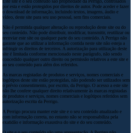
Este site e o seu conteúdo são propriedade da Perrigo, controlados
por esta e estão protegidos por direitos de autor. Pode aceder e fazer
o download de informação, incluindo textos, imagens, áudio e
vídeo, deste site para seu uso pessoal, sem fins comerciais.
Não é permitida qualquer alteração ou reprodução deste site ou do
seu conteúdo. Não pode distribuir, modificar, transmitir, reutilizar ou
reenviar este site ou qualquer parte do seu conteúdo. A Perrigo não
garante que ao utilizar a informação contida neste site não esteja a
infringir os direitos de terceiros. A autorização para utilização deste
site é limitada conforme mencionado neste parágrafo, não sendo
concedido qualquer outro direito ou permissão relativos a este site e
ao seu conteúdo para além dos referidos.
As marcas registadas de produtos e serviços, nomes comerciais e
logótipos deste site estão protegidas, não podendo ser utilizados sem
o prévio consentimento, por escrito, da Perrigo. O acesso a este site
não lhe confere qualquer direito relativamente às marcas registadas
de produtos e serviços, nomes comerciais e logótipos referidos sem
autorização escrita da Perrigo.
A Perrigo procura manter este site e o seu conteúdo atualizado e
com informação correta, no entanto não se responsabiliza pela
exatidão e informação exaustiva do site e do seu conteúdo.
O site e o seu conteúdo são uma apresentação. A Perrigo não