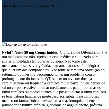
Última atualização: 05 de Agosto de 2021
®
Nytol
Noite 50 mg Comprimidos
(Cloridrato de Difenidramina) é
um medicamento não sujeito a receita médica e é utilizado para
aliviar dificuldades temporárias do sono. Não tome este
medicamento se estiver grávida, a amamentar ou se for alérgico a
qualquer um dos componentes. Não tome se tem uma obstrução no
estômago ou intestino, feocromocitoma, um problema com o
prolongamento do intervalo QT, se tem ou teve um doença
cardiovascular ou frequência cardíaca muito baixa, níveis baixos de
sal no corpo, se estiver a tomar medicamentos para problemas do
ritmo cardíaco ou medicamentos que possam afetar o ritmo cardíaco,
se tem história familiar de morte cardíaca súbita. Fale com o seu
médico ou farmacêutico antes se tem asma, bronquite, doença
pulmonar obstrutiva crónica, glaucoma de ângulo aberto, próstata