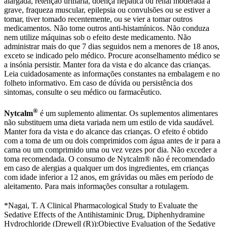
alargada, retenção urinária, doença hepática ou renal moderada a
grave, fraqueza muscular, epilepsia ou convulsões ou se estiver a
tomar, tiver tomado recentemente, ou se vier a tomar outros
medicamentos. Não tome outros anti-histamínicos. Não conduza
nem utilize máquinas sob o efeito deste medicamento. Não
administrar mais do que 7 dias seguidos nem a menores de 18 anos,
exceto se indicado pelo médico. Procure aconselhamento médico se
a insónia persistir. Manter fora da vista e do alcance das crianças.
Leia cuidadosamente as informações constantes na embalagem e no
folheto informativo. Em caso de dúvida ou persistência dos
sintomas, consulte o seu médico ou farmacêutico.
®
Nytcalm
é um suplemento alimentar. Os suplementos alimentares
não substituem uma dieta variada nem um estilo de vida saudável.
Manter fora da vista e do alcance das crianças. O efeito é obtido
com a toma de um ou dois comprimidos com água antes de ir para a
cama ou um comprimido uma ou vez vezes por dia. Não exceder a
toma recomendada. O consumo de Nytcalm® não é recomendado
em caso de alergias a qualquer um dos ingredientes, em crianças
com idade inferior a 12 anos, em grávidas ou mães em período de
aleitamento. Para mais informações consultar a rotulagem.
*Nagai, T. A Clinical Pharmacological Study to Evaluate the
Sedative Effects of the Antihistaminic Drug, Diphenhydramine
Hydrochloride (Drewell (R)):Objective Evaluation of the Sedative